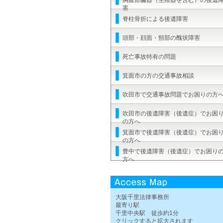
胸腹部臓器（生殖器を含む）の後遺
害
脊柱骨折による後遺障害
頭部・顔面・頸部の醜状障害
死亡事故特有の問題
箕面市の方の交通事故相談
吹田市で交通事故問題でお困りの方
吹田市の後遺障害（後遺症）でお困
の方へ
箕面市で後遺障害（後遺症）でお困
の方へ
豊中で後遺障害（後遺症）でお困り
方へ
大阪千里法律事務所
最寄り駅
千里中央駅 徒歩約1分
クリックすると拡大されます