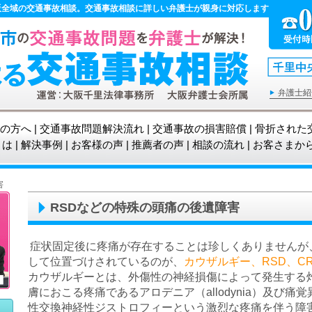
阪全域の交通事故相談。交通事故相談に詳しい弁護士が親身に対応します。（千里中
弁護士紹
の方へ
|
交通事故問題解決流れ
|
交通事故の損害賠償
|
骨折された
とは
|
解決事例
|
お客様の声
|
推薦者の声
|
相談の流れ
|
お客さまか
害
RSDなどの特殊の頭痛の後遺障害
症状固定後に疼痛が存在することは珍しくありませんが
して位置づけされているのが、
カウザルギー、RSD、C
カウザルギーとは、外傷性の神経損傷によって発生する
膚におこる疼痛であるアロデニア（allodynia）及び痛
性交換神経性ジストロフィーという激烈な疼痛を伴う障