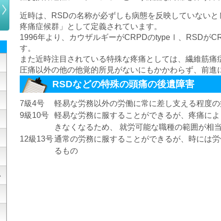
近時は、RSDの名称が必ずしも病態を反映していないと
疼痛症候群」として定義されています。
1996年より、カウザルギーがCRPDのtypeⅠ、RSDがC
す。
また近時注目されている特殊な疼痛としては、繊維筋痛
圧痛以外の他の他覚的所見がないにもかかわらず、前進
RSDなどの特殊の頭痛の後遺障害
7級4号
軽易な労務以外の労働に常に差し支える程度の
9級10号
軽易な労務に服することができるが、疼痛によ
きなくなるため、 就労可能な職種の範囲が相
12級13号
通常の労務に服することができるが、時には労
るもの
い