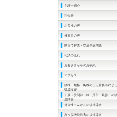
弁護士紹介
料金表
お客様の声
推薦者の声
動画で解説・交通事故問題
相談の流れ
お客さまからのお手紙
アクセス
腰椎・頚椎・胸椎の圧迫骨折等によ
後遺障害
下肢（股関節・膝・足首・足指）の
遺障害
外傷性てんかんの後遺障害
高次脳機能障害の後遺障害