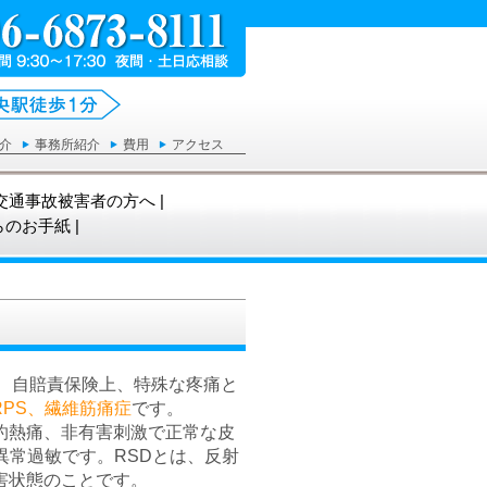
央駅徒歩1分）
介
事務所紹介
費用
アクセス
交通事故被害者の方へ
|
らのお手紙
|
、自賠責保険上、特殊な疼痛と
RPS、繊維筋痛症
です。
灼熱痛、非有害刺激で正常な皮
覚異常過敏です。
RSDとは、反射
害状態のことです。