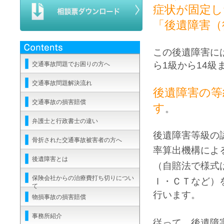
症状が固定し
「後遺障害（
この後遺障害に
ら1級から14
交通事故問題でお困りの方へ
交通事故問題解決流れ
後遺障害の等
交通事故の損害賠償
す
。
弁護士と行政書士の違い
後遺障害等級の
骨折された交通事故被害者の方へ
率算出機構によ
後遺障害とは
（自賠法で様式
保険会社からの治療費打ち切りについ
Ｉ・ＣＴなど）
て
行います。
物損事故の損害賠償
事務所紹介
従って、後遺障