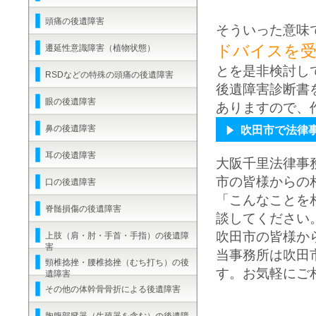
頭痛の後遺障害
そういった意味
ドバイスを受
遷延性意識障害（植物状態）
とを是非検討し
RSDなどの特殊の頭痛の後遺障害
後遺障害診断書
眼の後遺障害
ありますので、
鼻の後遺障害
吹田市で法律
耳の後遺障害
大阪千里法律事
市の皆様からの
口の後遺障害
「こんなことを
脊髄損傷の後遺障害
談してください
吹田市の皆様か
上肢（肩・肘・手首・手指）の後遺障
害
当事務所は吹田
頸椎捻挫・腰椎捻挫（むち打ち）の後
す。お気軽にご
遺障害
その他の体幹骨骨折による後遺障害