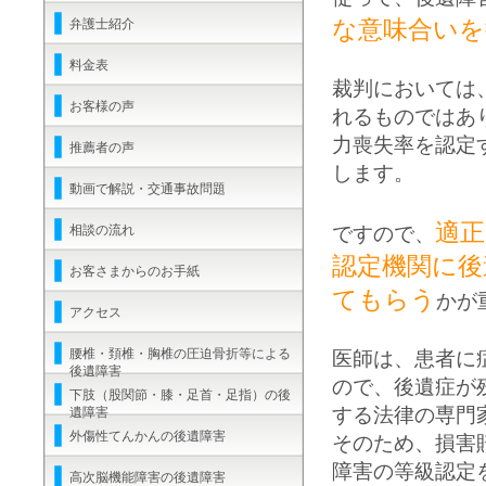
な意味合いを
弁護士紹介
料金表
裁判においては
お客様の声
れるものではあ
力喪失率を認定
推薦者の声
します。
動画で解説・交通事故問題
適正
相談の流れ
ですので、
認定機関に後
お客さまからのお手紙
てもらう
かが
アクセス
腰椎・頚椎・胸椎の圧迫骨折等による
医師は、患者に
後遺障害
ので、後遺症が
下肢（股関節・膝・足首・足指）の後
する法律の専門
遺障害
外傷性てんかんの後遺障害
そのため、損害
障害の等級認定
高次脳機能障害の後遺障害